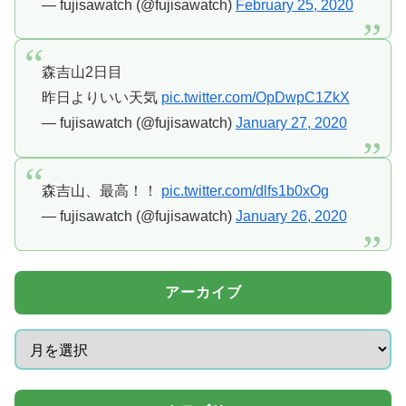
— fujisawatch (@fujisawatch)
February 25, 2020
森吉山2日目
昨日よりいい天気
pic.twitter.com/OpDwpC1ZkX
— fujisawatch (@fujisawatch)
January 27, 2020
森吉山、最高！！
pic.twitter.com/dlfs1b0xOg
— fujisawatch (@fujisawatch)
January 26, 2020
アーカイブ