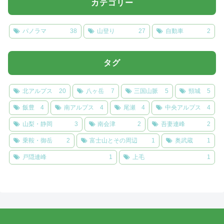
カテゴリー
パノラマ
38
山登り
27
自動車
2
タグ
北アルプス
20
八ヶ岳
7
三国山脈
5
頸城
5
飯豊
4
南アルプス
4
尾瀬
4
中央アルプス
4
山梨・静岡
3
南会津
2
吾妻連峰
2
乗鞍・御岳
2
富士山とその周辺
1
奥武蔵
1
戸隠連峰
1
上毛
1