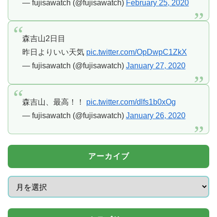
— fujisawatch (@fujisawatch)
February 25, 2020
森吉山2日目
昨日よりいい天気
pic.twitter.com/OpDwpC1ZkX
— fujisawatch (@fujisawatch)
January 27, 2020
森吉山、最高！！
pic.twitter.com/dlfs1b0xOg
— fujisawatch (@fujisawatch)
January 26, 2020
アーカイブ