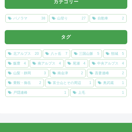
カテゴリー
パノラマ
38
山登り
27
自動車
2
タグ
北アルプス
20
八ヶ岳
7
三国山脈
5
頸城
5
飯豊
4
南アルプス
4
尾瀬
4
中央アルプス
4
山梨・静岡
3
南会津
2
吾妻連峰
2
乗鞍・御岳
2
富士山とその周辺
1
奥武蔵
1
戸隠連峰
1
上毛
1