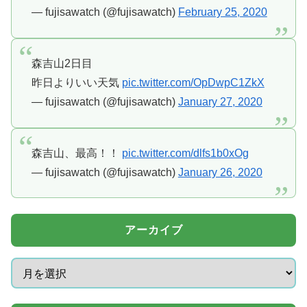
— fujisawatch (@fujisawatch)
February 25, 2020
森吉山2日目
昨日よりいい天気
pic.twitter.com/OpDwpC1ZkX
— fujisawatch (@fujisawatch)
January 27, 2020
森吉山、最高！！
pic.twitter.com/dlfs1b0xOg
— fujisawatch (@fujisawatch)
January 26, 2020
アーカイブ