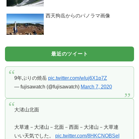
西天狗岳からのパノラマ画像
最近のツイート
9年ぶりの焼岳
pic.twitter.com/wIuj6X1p7Z
— fujisawatch (@fujisawatch)
March 7, 2020
大渚山北面
大草連－大渚山－北面－西面－大渚山－大草連
いい天気でした。
pic.twitter.com/8HKCNOBSeI