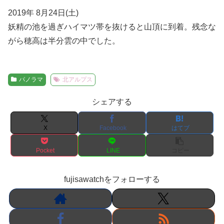
2019年 8月24日(土)
妖精の池を過ぎハイマツ帯を抜けると山頂に到着。残念な
がら穂高は半分雲の中でした。
パノラマ
北アルプス
シェアする
X
Facebook
はてブ
Pocket
LINE
コピー
fujisawatchをフォローする