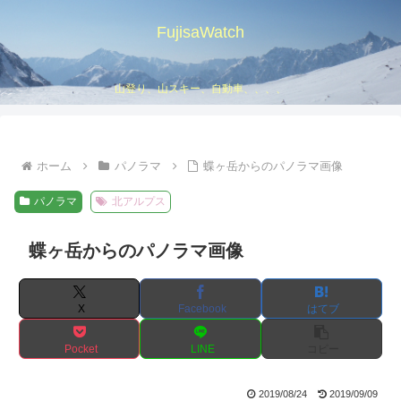
FujisaWatch
山登り、山スキー、自動車、、、、
ホーム
パノラマ
蝶ヶ岳からのパノラマ画像
パノラマ
北アルプス
蝶ヶ岳からのパノラマ画像
X
Facebook
はてブ
Pocket
LINE
コピー
2019/08/24
2019/09/09