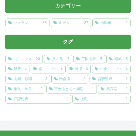
カテゴリー
パノラマ
38
山登り
27
自動車
2
タグ
北アルプス
20
八ヶ岳
7
三国山脈
5
頸城
5
飯豊
4
南アルプス
4
尾瀬
4
中央アルプス
4
山梨・静岡
3
南会津
2
吾妻連峰
2
乗鞍・御岳
2
富士山とその周辺
1
奥武蔵
1
戸隠連峰
1
上毛
1