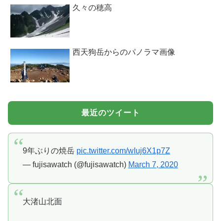
久々の穂高
西天狗岳からのパノラマ画像
最近のツイート
9年ぶりの焼岳
pic.twitter.com/wIuj6X1p7Z
— fujisawatch (@fujisawatch)
March 7, 2020
大渚山北面