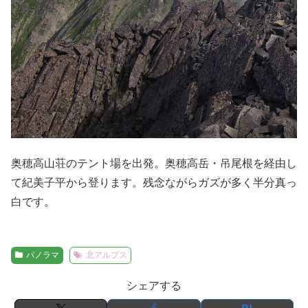
奥穂高山荘のテント場を出発。奥穂高岳・吊尾根を経由し
て紀美子平から登ります。残念ながらガズが多く半分真っ
白です。
パノラマ
北アルプス
シェアする