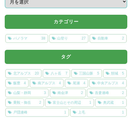
カテゴリー
パノラマ
38
山登り
27
自動車
2
タグ
北アルプス
20
八ヶ岳
7
三国山脈
5
頸城
5
飯豊
4
南アルプス
4
尾瀬
4
中央アルプス
4
山梨・静岡
3
南会津
2
吾妻連峰
2
乗鞍・御岳
2
富士山とその周辺
1
奥武蔵
1
戸隠連峰
1
上毛
1