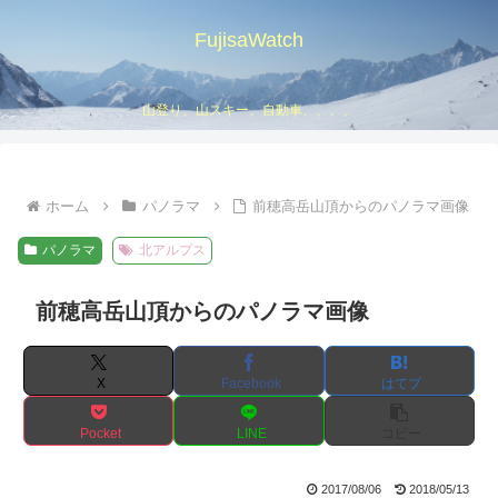
FujisaWatch
山登り、山スキー、自動車、、、、
ホーム
パノラマ
前穂高岳山頂からのパノラマ画像
パノラマ
北アルプス
前穂高岳山頂からのパノラマ画像
X
Facebook
はてブ
Pocket
LINE
コピー
2017/08/06
2018/05/13