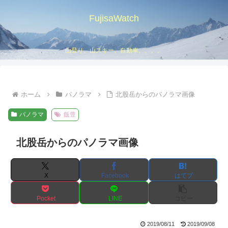
FujisaWatch
山登り、山スキー、自動車、、、、
ホーム
パノラマ
北股岳からのパノラマ画像
パノラマ
飯豊
北股岳からのパノラマ画像
X
Facebook
はてブ
Pocket
LINE
コピー
2019/08/11
2019/09/08