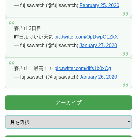
— fujisawatch (@fujisawatch)
February 25, 2020
森吉山2日目
昨日よりいい天気
pic.twitter.com/OpDwpC1ZkX
— fujisawatch (@fujisawatch)
January 27, 2020
森吉山、最高！！
pic.twitter.com/dlfs1b0xOg
— fujisawatch (@fujisawatch)
January 26, 2020
アーカイブ