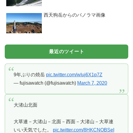
西天狗岳からのパノラマ画像
最近のツイート
9年ぶりの焼岳
pic.twitter.com/wIuj6X1p7Z
— fujisawatch (@fujisawatch)
March 7, 2020
大渚山北面
大草連－大渚山－北面－西面－大渚山－大草連
いい天気でした。
pic.twitter.com/8HKCNOBSeI