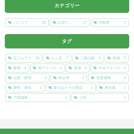
カテゴリー
パノラマ
38
山登り
27
自動車
2
タグ
北アルプス
20
八ヶ岳
7
三国山脈
5
頸城
5
飯豊
4
南アルプス
4
尾瀬
4
中央アルプス
4
山梨・静岡
3
南会津
2
吾妻連峰
2
乗鞍・御岳
2
富士山とその周辺
1
奥武蔵
1
戸隠連峰
1
上毛
1